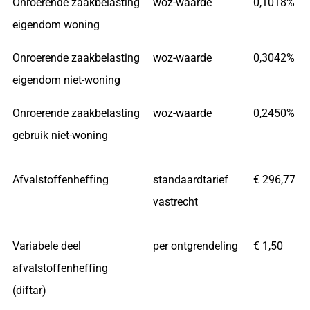
Onroerende zaakbelasting
woz-waarde
0,1018%
eigendom woning
Onroerende zaakbelasting
woz-waarde
0,3042%
eigendom niet-woning
Onroerende zaakbelasting
woz-waarde
0,2450%
gebruik niet-woning
Afvalstoffenheffing
standaardtarief
€ 296,77
vastrecht
Variabele deel
per ontgrendeling
€ 1,50
afvalstoffenheffing
(diftar)