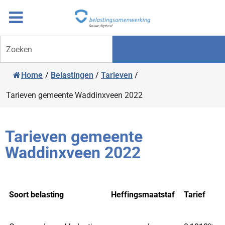
Overslaan
Ga
naar
door
inhoud
naar
Zoeken
navigatie
Home
/
Belastingen
/
Tarieven
/
Tarieven gemeente Waddinxveen 2022
Tarieven gemeente
Waddinxveen 2022
Soort belasting
Heffingsmaatstaf
Tarief
Soort belasting
Heffingsmaatstaf
Tarief