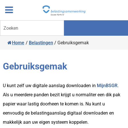
Overslaan
Ga
naar
door
inhoud
naar
Zoeken
navigatie
Home
/
Belastingen
/
Gebruiksgemak
Gebruiksgemak
U kunt zelf uw digitale aanslag downloaden in
MijnBSGR
.
Als u meerdere panden bezit krijgt u normaliter een dik pak
papier waar lastig doorheen te komen is. Nu kunt u
eenvoudig de belastingaanslag digitaal downloaden en
makkelijk aan uw eigen systeem koppelen.