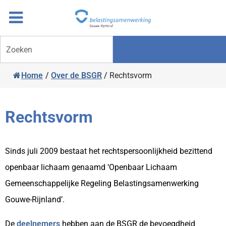
Overslaan
Ga
naar
door
inhoud
naar
Zoeken
navigatie
Home
/
Over de BSGR
/
Rechtsvorm
Rechtsvorm
Sinds juli 2009 bestaat het rechtspersoonlijkheid bezittend
openbaar lichaam genaamd ‘Openbaar Lichaam
Gemeenschappelijke Regeling Belastingsamenwerking
Gouwe-Rijnland’.
De
deelnemers
hebben aan de BSGR de bevoegdheid