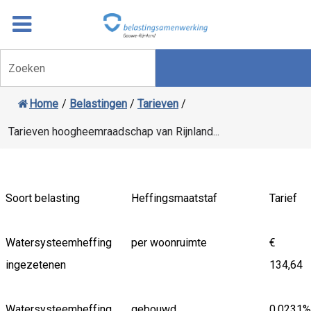
Overslaan
Ga
naar
door
inhoud
naar
Zoeken
navigatie
Home
/
Belastingen
/
Tarieven
/
Tarieven hoogheemraadschap van Rijnland...
Soort belasting
Heffingsmaatstaf
Tarief
Watersysteemheffing
per woonruimte
€
ingezetenen
134,64
Watersysteemheffing
gebouwd
0,0231%