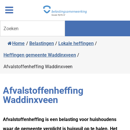
Overslaan
Ga
naar
door
inhoud
naar
Zoeken
navigatie
Home
/
Belastingen
/
Lokale heffingen
/
Heffingen gemeente Waddinxveen
/
Afvalstoffenheffing Waddinxveen
Afvalstoffenheffing
Waddinxveen
Afvalstoffenheffing is een belasting voor huishoudens
waar de gemeente verplicht is huisvuil op te halen. Het