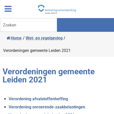
Overslaan
Ga
naar
door
inhoud
naar
Zoeken
navigatie
Home
/
Wet- en regelgeving
/
Verordeningen gemeente Leiden 2021
Verordeningen gemeente
Leiden 2021
Verordening afvalstoffenheffing
Verordening onroerende-zaakbelastingen