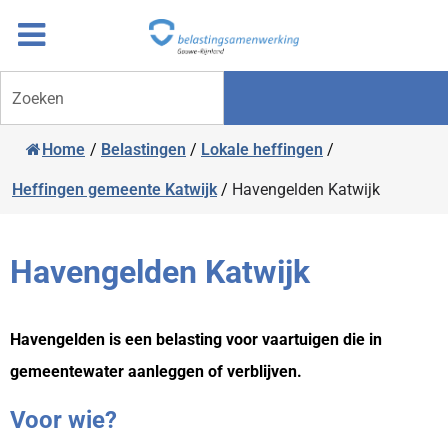
Overslaan
Ga
naar
door
inhoud
naar
Zoeken
navigatie
Home
/
Belastingen
/
Lokale heffingen
/
Heffingen gemeente Katwijk
/
Havengelden Katwijk
Havengelden Katwijk
Havengelden is een belasting voor vaartuigen die in
gemeentewater aanleggen of verblijven.
Voor wie?