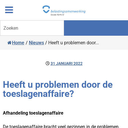
Overslaan
Ga
naar
door
inhoud
naar
Zoeken
navigatie
Home
/
Nieuws
/
Heeft u problemen door...
31 JANUARI 2022
Heeft u problemen door de
toeslagenaffaire?
Afhandeling toeslagenaffaire
De toeslagenaffaire bracht veel gezinnen in de problemen.