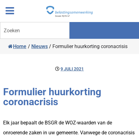
Overslaan
Ga
naar
door
inhoud
naar
Zoeken
navigatie
Home
/
Nieuws
/
Formulier huurkorting coronacrisis
9 JULI 2021
Formulier huurkorting
coronacrisis
Elk jaar bepaalt de BSGR de WOZ-waarden van de
onroerende zaken in uw gemeente. Vanwege de coronacrisis