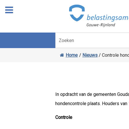
Overslaan
Ga
naar
door
inhoud
naar
navigatie
Zoeken
Home
/
Nieuws
/
Controle hond
In opdracht van de gemeenten Gouda,
hondencontrole plaats. Houders van 1
Controle