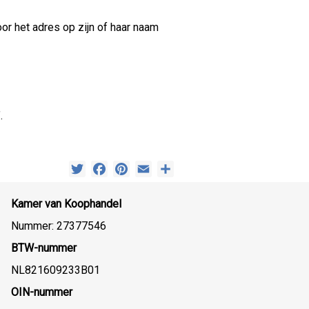
r het adres op zijn of haar naam
.
Twitter
Facebook
Pinterest
Email
Delen
Kamer van Koophandel
Nummer: 27377546
BTW-nummer
NL821609233B01
OIN-nummer