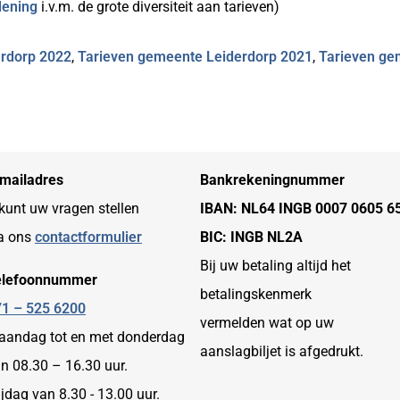
dening
i.v.m. de grote diversiteit aan tarieven)
rdorp 202
2
,
Tarieven gemeente Leiderdorp 202
1
,
Tarieven ge
mailadres
Bankrekeningnummer
kunt uw vragen stellen
IBAN: NL64 INGB 0007 0605 6
a ons
contactformulier
BIC: INGB NL2A
Bij uw betaling altijd het
elefoonnummer
betalingskenmerk
1 – 525 6200
vermelden wat op uw
andag tot en met donderdag
aanslagbiljet is afgedrukt.
n 08.30 – 16.30 uur.
ijdag van 8.30 - 13.00 uur.