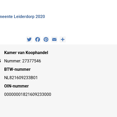
meente Leiderdorp 2020
Twitter
Facebook
Pinterest
Email
Delen
Kamer van Koophandel
5
Nummer: 27377546
BTW-nummer
NL821609233B01
OIN-nummer
00000001821609233000