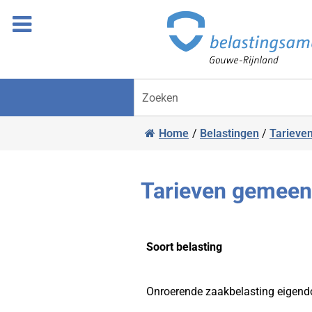
Overslaan
Ga
naar
door
inhoud
naar
navigatie
Zoeken
Home
/
Belastingen
/
Tarieve
Tarieven gemeen
Soort belasting
Soort belasting
Onroerende zaakbelasting eigen