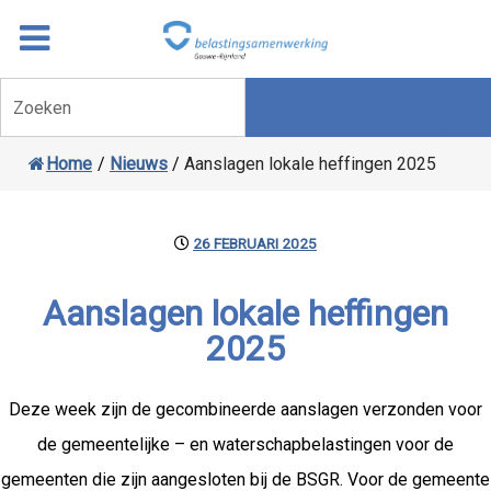
Overslaan
Ga
naar
door
inhoud
naar
Zoeken
navigatie
Home
/
Nieuws
/
Aanslagen lokale heffingen 2025
26 FEBRUARI 2025
Aanslagen lokale heffingen
2025
Deze week zijn de gecombineerde aanslagen verzonden voor
de gemeentelijke – en waterschapbelastingen voor de
gemeenten die zijn aangesloten bij de BSGR. Voor de gemeente