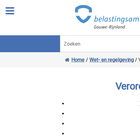
Overslaan
Ga
naar
door
inhoud
naar
navigatie
Zoeken
Home
/
Wet- en regelgeving
/
Veror