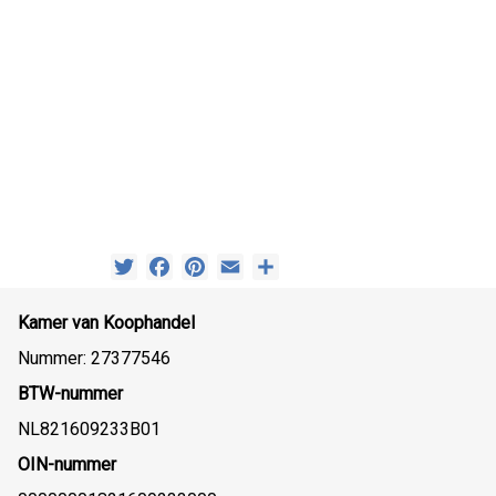
Twitter
Facebook
Pinterest
Email
Delen
Kamer van Koophandel
Nummer: 27377546
BTW-nummer
NL821609233B01
OIN-nummer