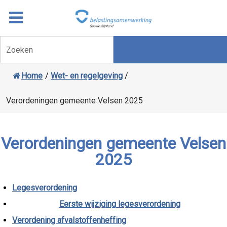
Overslaan
Ga
naar
door
inhoud
naar
Zoeken
navigatie
Home
/
Wet- en regelgeving
/
Verordeningen gemeente Velsen 2025
Verordeningen gemeente Velsen
2025
Legesverordening
Eerste wijziging legesverordening
Verordening afvalstoffenheffing