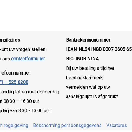
mailadres
Bankrekeningnummer
kunt uw vragen stellen
IBAN: NL64 INGB 0007 0605 65
a ons
contactformulier
BIC: INGB NL2A
Bij uw betaling altijd het
elefoonnummer
betalingskenmerk
1 – 525 6200
vermelden wat op uw
andag tot en met donderdag
aanslagbiljet is afgedrukt.
n 08.30 – 16.30 uur.
ijdag van 8.30 - 13.00 uur.
n regelgeving
Bescherming persoonsgegevens
Vacatures