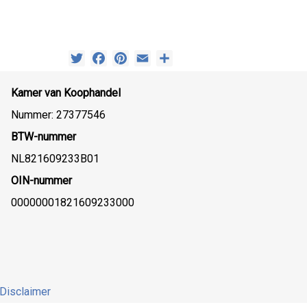
Twitter
Facebook
Pinterest
Email
Delen
Kamer van Koophandel
Nummer: 27377546
BTW-nummer
NL821609233B01
OIN-nummer
00000001821609233000
Disclaimer