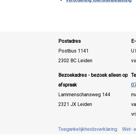
Postadres
E-
Postbus 1141
U 
2302 BC Leiden
vi
Bezoekadres - bezoek alleen op
T
afspraak
07
Lammenschansweg 144
ma
2321 JX Leiden
va
vr
Toegankelijkheidsverklaring
Wet- e