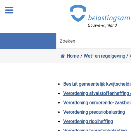
Overslaan
Ga
naar
door
inhoud
naar
navigatie
Zoeken
Home
/
Wet- en regelgeving
/
Besluit gemeentelijk kwijtscheld
Verordening afvalstoffenheffing 
Verordening onroerende-zaakbel
Verordening precariobelasting
Verordening rioolheffing
Verordening toeristenbelasting