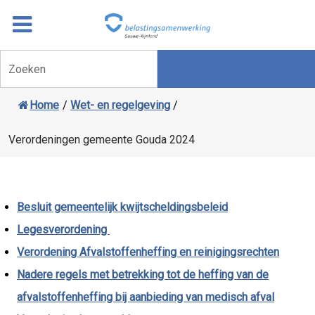
Overslaan
Ga
naar
door
inhoud
naar
Zoeken
navigatie
Home
/
Wet- en regelgeving
/
Verordeningen gemeente Gouda 2024
Besluit gemeentelijk kwijtscheldingsbeleid
Legesverordening
Verordening Afvalstoffenheffing en reinigingsrechten
Nadere regels met betrekking tot de heffing van de
afvalstoffenheffing bij aanbieding van medisch afval