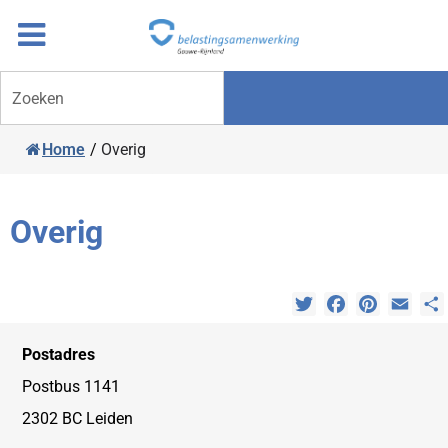
Overslaan
Ga
naar
door
inhoud
naar
Zoeken
navigatie
Home
/
Overig
Overig
Twitter
Facebook
Pinterest
Emai
Postadres
Postbus 1141
2302 BC Leiden