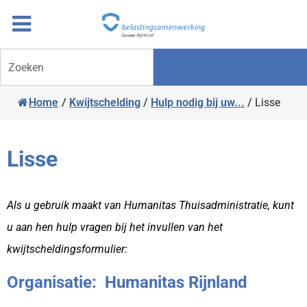
Overslaan
Ga
naar
door
inhoud
naar
Zoeken
navigatie
Home
/
Kwijtschelding
/
Hulp nodig bij uw...
/
Lisse
Lisse
Als u gebruik maakt van Humanitas Thuisadministratie, kunt
u aan hen hulp vragen bij het invullen van het
kwijtscheldingsformulier:
Organisatie: Humanitas Rijnland