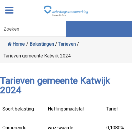
Overslaan
Ga
naar
door
inhoud
naar
Zoeken
navigatie
Home
/
Belastingen
/
Tarieven
/
Tarieven gemeente Katwijk 2024
Tarieven gemeente Katwijk
2024
Soort belasting
Heffingsmaatstaf
Tarief
Onroerende
woz-waarde
0,1080%