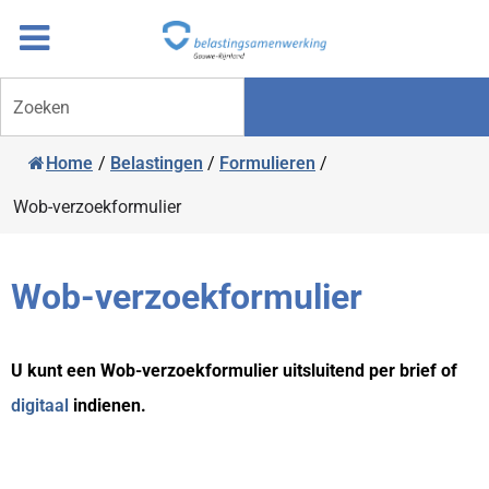
Overslaan
Ga
naar
door
inhoud
naar
Zoeken
navigatie
Home
/
Belastingen
/
Formulieren
/
Wob-verzoekformulier
Wob-verzoekformulier
U kunt een Wob-verzoekformulier uitsluitend per brief of
digitaal
indienen.