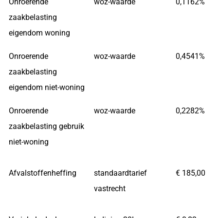
Onroerende
woz-waarde
0,1162%
zaakbelasting
eigendom woning
Onroerende
woz-waarde
0,4541%
zaakbelasting
eigendom niet-woning
Onroerende
woz-waarde
0,2282%
zaakbelasting gebruik
niet-woning
Afvalstoffenheffing
standaardtarief
€ 185,00
vastrecht