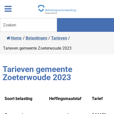
Overslaan
Ga
naar
door
inhoud
naar
Zoeken
navigatie
Home
/
Belastingen
/
Tarieven
/
Tarieven gemeente Zoeterwoude 2023
Tarieven gemeente
Zoeterwoude 2023
Soort belasting
Heffingsmaatstaf
Tarief
Soort belasting
Heffingsmaatstaf
Tarief