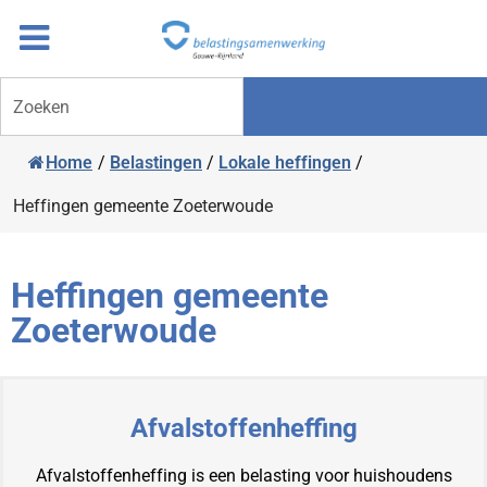
Overslaan
Ga
naar
door
inhoud
naar
Zoeken
navigatie
Home
/
Belastingen
/
Lokale heffingen
/
Heffingen gemeente Zoeterwoude
Heffingen gemeente
Zoeterwoude
Afvalstoffenheffing
Afvalstoffenheffing is een belasting voor huishoudens